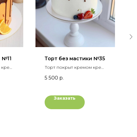
 №11
Торт без мастики №35
 крем-
Торт покрыт кремом крем-
чиз, украшен
5 500
р.
ками,
шоколадными подтеками и
ягодным ассорти
ью
Заказать