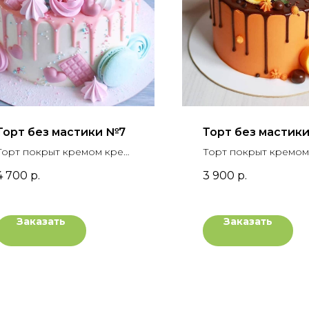
Торт без мастики №7
Торт без мастики
Торт покрыт кремом крем-
Торт покрыт кремом
чиз, украшен
чиз, украшен
4 700
р.
3 900
р.
шоколадными подтеками,
шоколадными подте
разноцветным безе,
конфетами, свежим
шоколадом, макарони и
апельсином и зелен
Заказать
Заказать
сахарным монпарелем.