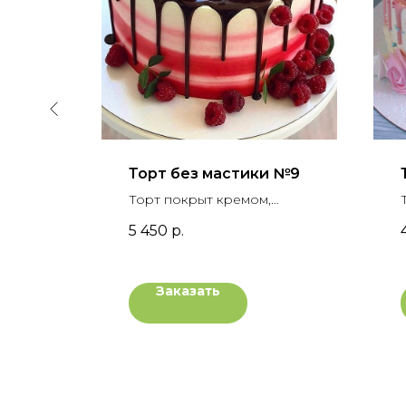
и №28
Торт без мастики №9
дным
Торт покрыт кремом,
рашен
украшен шоколадными
5 450
р.
ами,
подтеками, вафельным
ладом
рожком, свежей малиной и
флористической зеленью
Заказать