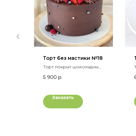
и №30
Торт без мастики №18
дным
Торт покрыт шоколадным
кремом крем-чиз, украшен
5 900
р.
ыми
шоколадными шарами и
свежими ягодами
Заказать