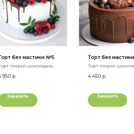
Торт без мастики №5
Торт без мастик
Торт покрыт шоколадным
Торт покрыт шокол
велюром, украшен
кремом крем-чиз, у
6 950
р.
4 450
р.
шоколадными подтеками,
шоколадными подте
вафельным рожком,
кейк посами, шарами
ягодным ассорти и
вафельным рожком 
Заказать
Заказать
флористической зеленью
голубикой