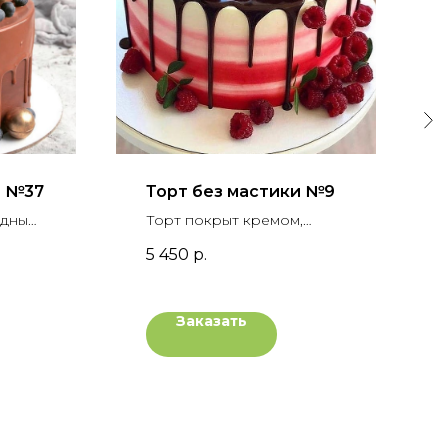
и №37
Торт без мастики №9
адным
Торт покрыт кремом,
крашен
украшен шоколадными
5 450
р.
ками,
подтеками, вафельным
,
рожком, свежей малиной и
и
флористической зеленью
Заказать