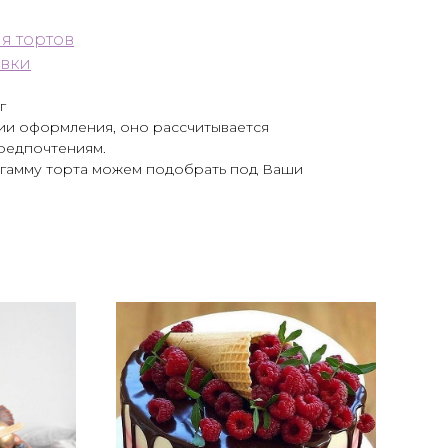
я тортов
авки
г
и оформления, оно рассчитывается
редпочтениям.
ю гамму торта можем подобрать под Ваши