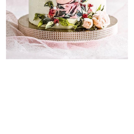
Торт без мастики №3
Торт покрыт кремом крем-чиз, украшен топпером
портретом девушки и вафельной флористикой
6 100
р.
Заказать