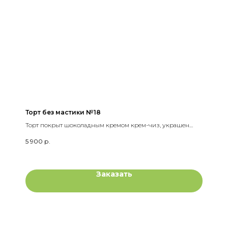
Торт без мастики №18
Торт покрыт шоколадным кремом крем-чиз, украшен
шоколадными шарами и свежими ягодами
5 900
р.
Заказать